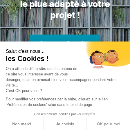
le plus adapté à votre
projet !
Trouver mon Concepteur
Salut c'est nous...
les Cookies !
On a attendu d'être sûrs que le contenu de
ce site vous intéresse avant de vous
déranger, mais on aimerait bien vous accompagner pendant votre
visite...
Trouver une réalisation
/
Construction neuve
/
Maison
C'est OK pour vous ?
individuelle
/
Construction d'une maison familliale
Pour modifier vos préférences par la suite, cliquez sur le lien
'Préférences de cookies' situé dans le pied de page.
Consentements certifiés par
Non merci
Je choisis
OK pour moi