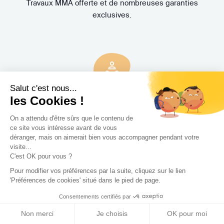
Travaux MMA offerte et de nombreuses garanties
exclusives.
Salut c'est nous...
les Cookies !
3 rendez-vous
gratuits
On a attendu d'être sûrs que le contenu de
Pas de mauvaise surprise. Rencontrez gratuitement et sans
ce site vous intéresse avant de vous
engagement trois Concepteurs et recevez en quelques
déranger, mais on aimerait bien vous accompagner pendant votre
jours leur proposition d'accompagnement.
visite...
C'est OK pour vous ?
Pour modifier vos préférences par la suite, cliquez sur le lien
'Préférences de cookies' situé dans le pied de page.
Consentements certifiés par
Non merci
Je choisis
OK pour moi