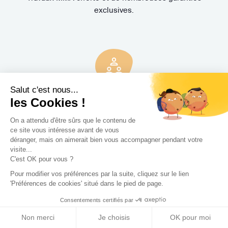
exclusives.
Salut c'est nous...
3 rendez-vous
gratuits
les Cookies !
Pas de mauvaise surprise. Rencontrez gratuitement et sans
On a attendu d'être sûrs que le contenu de
ce site vous intéresse avant de vous
engagement trois Concepteurs et recevez en quelques
déranger, mais on aimerait bien vous accompagner pendant votre
jours leur proposition d'accompagnement.
visite...
C'est OK pour vous ?
Pour modifier vos préférences par la suite, cliquez sur le lien
'Préférences de cookies' situé dans le pied de page.
Consentements certifiés par
Non merci
Je choisis
OK pour moi