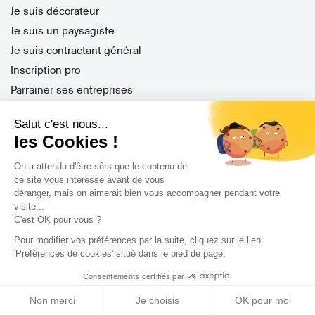
Je suis décorateur
Je suis un paysagiste
Je suis contractant général
Inscription pro
Parrainer ses entreprises
Gérer ses appels d'offres
Salut c'est nous...
Encaisser ses factures
les Cookies !
Questions Fréquentes
On a attendu d'être sûrs que le contenu de
ce site vous intéresse avant de vous
déranger, mais on aimerait bien vous accompagner pendant votre
Nos services
visite...
C'est OK pour vous ?
Archidvisor Plus
Pour modifier vos préférences par la suite, cliquez sur le lien
Trouver un architecte selon votre type de travaux
'Préférences de cookies' situé dans le pied de page.
Trouver un architecte dans votre ville
Consentements certifiés par
Trouver de l'inspiration
Non merci
Je choisis
OK pour moi