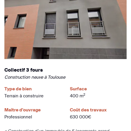
Collectif 3 fours
Construction neuve à Toulouse
Type de bien
Surface
2
Terrain à construire
400 m
Maître d'ouvrage
Coût des travaux
Professionnel
630 000€
« Construction d’un immeuble de 5 logements grand