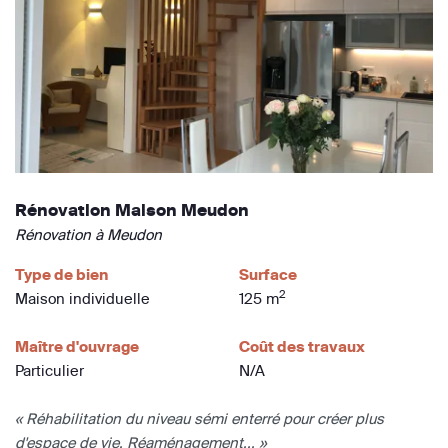
Rénovation Maison Meudon
Rénovation à Meudon
Type de bien
Surface
2
Maison individuelle
125 m
Maître d'ouvrage
Coût des travaux
Particulier
N/A
« Réhabilitation du niveau sémi enterré pour créer plus
d'espace de vie. Réaménagement... »