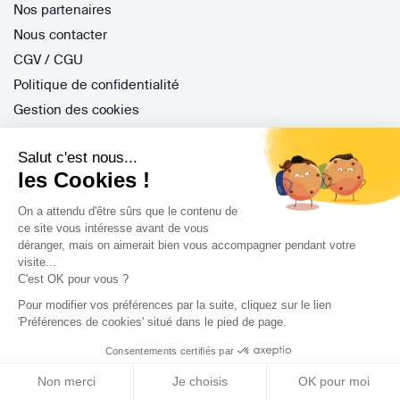
Nos partenaires
Nous contacter
CGV / CGU
Politique de confidentialité
Gestion des cookies
Salut c'est nous...
Porteurs de projet
les Cookies !
On a attendu d'être sûrs que le contenu de
Comment ça marche ?
ce site vous intéresse avant de vous
Questions fréquentes
déranger, mais on aimerait bien vous accompagner pendant votre
Mission de conseil
visite...
C'est OK pour vous ?
Contractant Général
Pour modifier vos préférences par la suite, cliquez sur le lien
S'inscrire
'Préférences de cookies' situé dans le pied de page.
Nos architectes
Consentements certifiés par
Nos guides
Non merci
Je choisis
OK pour moi
Nos réalisations