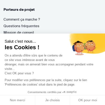
Porteurs de projet
Comment ça marche ?
Questions fréquentes
Mission de conseil
Contractant Général
Salut c'est nous...
S'inscrire
les Cookies !
Nos architectes
On a attendu d'être sûrs que le contenu de
Nos guides
ce site vous intéresse avant de vous
déranger, mais on aimerait bien vous accompagner pendant votre
Nos réalisations
visite...
Nos avis
C'est OK pour vous ?
Pour modifier vos préférences par la suite, cliquez sur le lien
'Préférences de cookies' situé dans le pied de page.
Consentements certifiés par
Non merci
Je choisis
OK pour moi
Professionnels