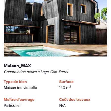
Maison_MAX
Construction neuve à Lège-Cap-Ferret
Type de bien
Surface
2
Maison individuelle
140 m
Maître d'ouvrage
Coût des travaux
Particulier
N/A