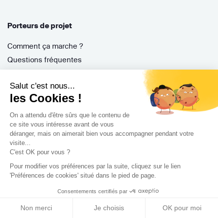
Porteurs de projet
Comment ça marche ?
Questions fréquentes
Mission de conseil
Salut c'est nous...
Contractant Général
les Cookies !
S'inscrire
Nos architectes
On a attendu d'être sûrs que le contenu de
ce site vous intéresse avant de vous
Nos guides
déranger, mais on aimerait bien vous accompagner pendant votre
Nos réalisations
visite...
C'est OK pour vous ?
Nos avis
Pour modifier vos préférences par la suite, cliquez sur le lien
'Préférences de cookies' situé dans le pied de page.
Consentements certifiés par
Non merci
Je choisis
OK pour moi