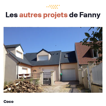
Les
autres projets
de Fanny
Coco