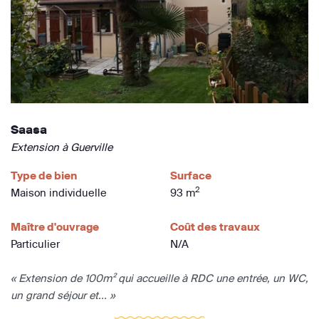
Saasa
Extension à Guerville
Type de bien
Surface
2
Maison individuelle
93 m
Maître d'ouvrage
Coût des travaux
Particulier
N/A
« Extension de 100m² qui accueille à RDC une entrée, un WC,
un grand séjour et... »