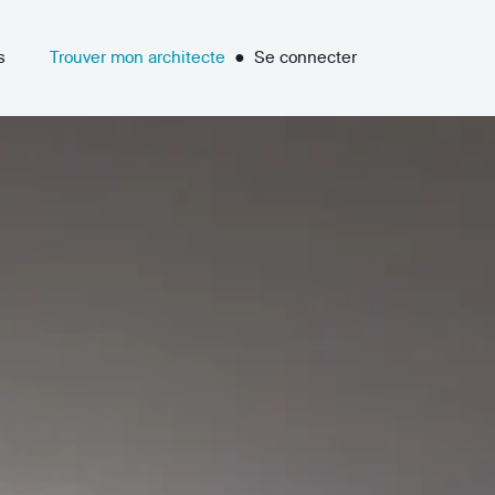
s
Trouver mon architecte
●
Se connecter