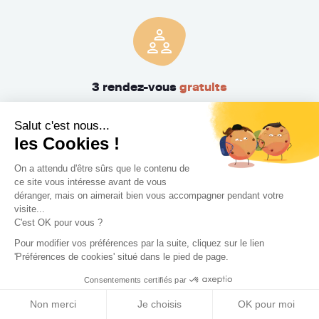
3 rendez-vous
gratuits
Pas de mauvaise surprise. Rencontrez gratuitement et sans
Salut c'est nous...
engagement trois Concepteurs et recevez en quelques
les Cookies !
jours leur proposition d'accompagnement.
On a attendu d'être sûrs que le contenu de
ce site vous intéresse avant de vous
déranger, mais on aimerait bien vous accompagner pendant votre
visite...
C'est OK pour vous ?
Pour modifier vos préférences par la suite, cliquez sur le lien
'Préférences de cookies' situé dans le pied de page.
Consentements certifiés par
Trouvez le professionnel
Non merci
Je choisis
OK pour moi