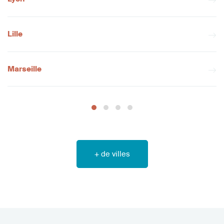
Lille
Marseille
+ de villes