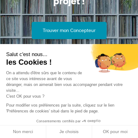
projet !
Trouver mon Concepteur
Salut c'est nous...
les Cookies !
On a attendu d'être sûrs que le contenu de
ce site vous intéresse avant de vous
Trouver une réalisation
/
Rénovation
/
Equipement éducatif
déranger, mais on aimerait bien vous accompagner pendant votre
/
Restructuration d'une maternelle
visite...
C'est OK pour vous ?
Pour modifier vos préférences par la suite, cliquez sur le lien
'Préférences de cookies' situé dans le pied de page.
Consentements certifiés par
Archidvisor
Non merci
Je choisis
OK pour moi