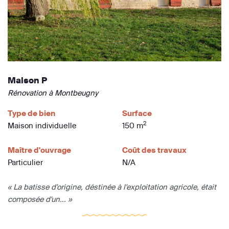
Maison P
Rénovation à Montbeugny
Type de bien
Surface
2
Maison individuelle
150 m
Maître d'ouvrage
Coût des travaux
Particulier
N/A
« La batisse d'origine, déstinée à l'exploitation agricole, était
composée d'un... »