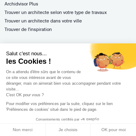
Archidvisor Plus
Trouver un architecte selon votre type de travaux
Trouver un architecte dans votre ville
Trouver de l'inspiration
Rejoignez-nous !
Salut c'est nous...
les Cookies !
On a attendu d'être sûrs que le contenu de
ce site vous intéresse avant de vous
déranger, mais on aimerait bien vous accompagner pendant votre
visite...
C'est OK pour vous ?
Pour modifier vos préférences par la suite, cliquez sur le lien
Archidvisor
'Préférences de cookies' situé dans le pied de page.
13 Rue des Cordeliers, 33000 Bordeaux, France
Consentements certifiés par
Copyright 2021
Non merci
Je choisis
OK pour moi