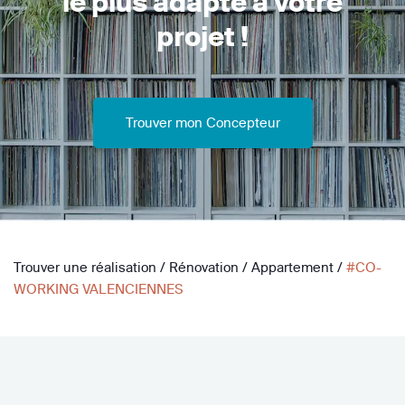
le plus adapté à votre
projet !
Trouver mon Concepteur
Trouver une réalisation
/
Rénovation
/
Appartement
/
#CO-
WORKING VALENCIENNES