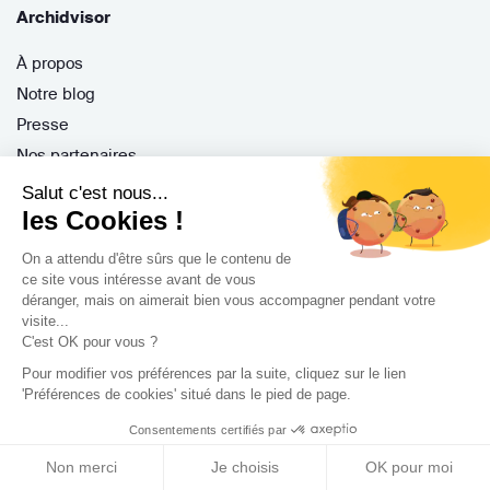
Archidvisor
À propos
Notre blog
Presse
Nos partenaires
Nous contacter
Salut c'est nous...
les Cookies !
CGV / CGU
Politique de confidentialité
On a attendu d'être sûrs que le contenu de
Gestion des cookies
ce site vous intéresse avant de vous
déranger, mais on aimerait bien vous accompagner pendant votre
visite...
C'est OK pour vous ?
Porteurs de projet
Pour modifier vos préférences par la suite, cliquez sur le lien
'Préférences de cookies' situé dans le pied de page.
Comment ça marche ?
Consentements certifiés par
Questions fréquentes
Mission de conseil
Non merci
Je choisis
OK pour moi