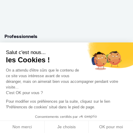
Professionnels
Je suis architecte
Salut c'est nous...
Je suis une entreprise
les Cookies !
Je suis maître d'oeuvre
On a attendu d'être sûrs que le contenu de
Je suis un architecte d'intérieur
ce site vous intéresse avant de vous
déranger, mais on aimerait bien vous accompagner pendant votre
Je suis décorateur
visite...
Je suis un paysagiste
C'est OK pour vous ?
Je suis contractant général
Pour modifier vos préférences par la suite, cliquez sur le lien
Inscription pro
'Préférences de cookies' situé dans le pied de page.
Parrainer ses entreprises
Consentements certifiés par
Gérer ses appels d'offres
Non merci
Je choisis
OK pour moi
Encaisser ses factures