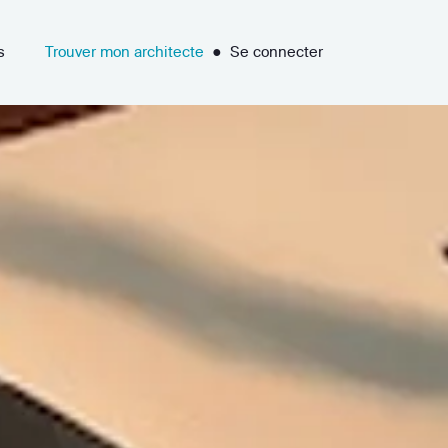
s
Trouver mon architecte
●
Se connecter