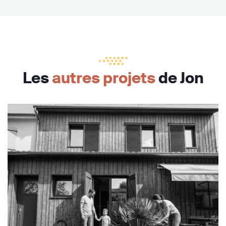
Les
autres projets
de Jon