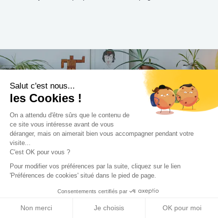
Salut c'est nous...
Trouvez le professionnel
les Cookies !
le plus adapté à votre
On a attendu d'être sûrs que le contenu de
ce site vous intéresse avant de vous
projet !
déranger, mais on aimerait bien vous accompagner pendant votre
visite...
C'est OK pour vous ?
Pour modifier vos préférences par la suite, cliquez sur le lien
'Préférences de cookies' situé dans le pied de page.
Trouver mon Concepteur
Consentements certifiés par
Non merci
Je choisis
OK pour moi