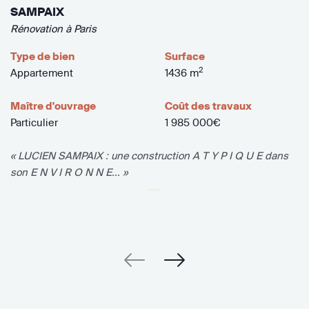
SAMPAIX
Rénovation à Paris
Type de bien
Surface
2
Appartement
1436 m
Maître d'ouvrage
Coût des travaux
Particulier
1 985 000€
« LUCIEN SAMPAIX : une construction A T Y P I Q U E dans
son E N V I R O N N E... »