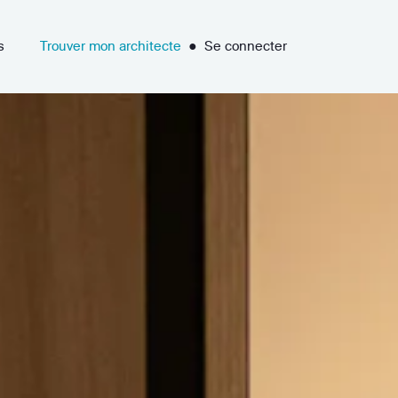
s
Trouver mon architecte
●
Se connecter