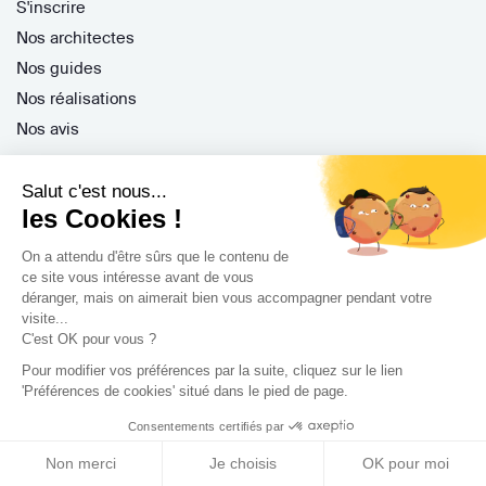
S'inscrire
Nos architectes
Nos guides
Nos réalisations
Nos avis
Salut c'est nous...
les Cookies !
On a attendu d'être sûrs que le contenu de
Professionnels
ce site vous intéresse avant de vous
déranger, mais on aimerait bien vous accompagner pendant votre
Je suis architecte
visite...
C'est OK pour vous ?
Je suis une entreprise
Pour modifier vos préférences par la suite, cliquez sur le lien
Je suis maître d'oeuvre
'Préférences de cookies' situé dans le pied de page.
Je suis un architecte d'intérieur
Consentements certifiés par
Je suis décorateur
Non merci
Je choisis
OK pour moi
Je suis un paysagiste