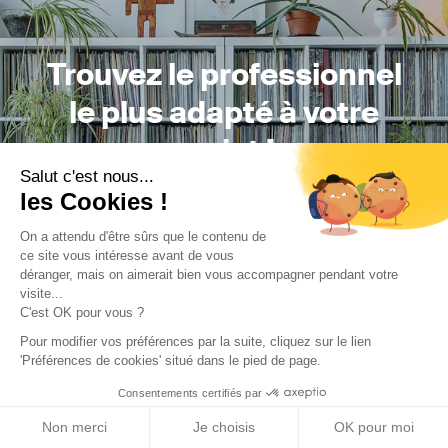
Trouvez le professionnel
le plus adapté à votre
projet !
Salut c'est nous...
les Cookies !
On a attendu d'être sûrs que le contenu de
Trouver mon Concepteur
ce site vous intéresse avant de vous
déranger, mais on aimerait bien vous accompagner pendant votre
visite...
C'est OK pour vous ?
Pour modifier vos préférences par la suite, cliquez sur le lien
'Préférences de cookies' situé dans le pied de page.
Consentements certifiés par
Trouver une réalisation
/
Rénovation
/
Appartement
/
Non merci
Je choisis
OK pour moi
Renovation grange Seppois-le-Hauts