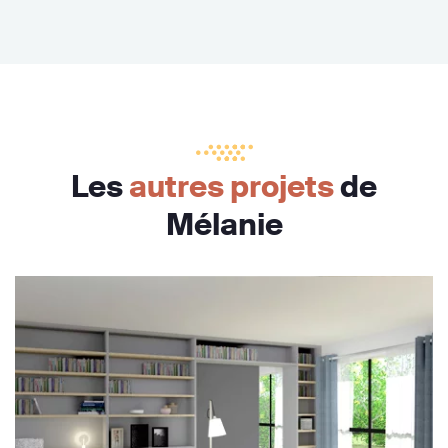
Les
autres projets
de
Mélanie