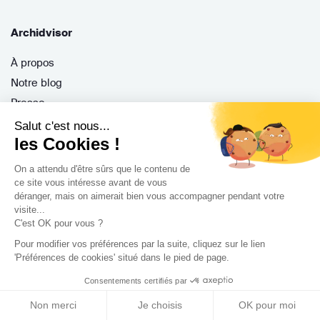
Archidvisor
À propos
Notre blog
Presse
Nos partenaires
Salut c'est nous...
les Cookies !
Nous contacter
CGV / CGU
On a attendu d'être sûrs que le contenu de
Politique de confidentialité
ce site vous intéresse avant de vous
déranger, mais on aimerait bien vous accompagner pendant votre
Gestion des cookies
visite...
C'est OK pour vous ?
Pour modifier vos préférences par la suite, cliquez sur le lien
Porteurs de projet
'Préférences de cookies' situé dans le pied de page.
Consentements certifiés par
Comment ça marche ?
Questions fréquentes
Non merci
Je choisis
OK pour moi