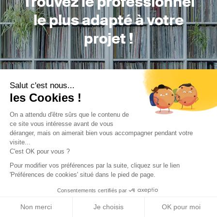
Trouvez le professionnel
le plus adapté à votre
projet !
Trouver mon Concepteur
Salut c'est nous...
les Cookies !
On a attendu d'être sûrs que le contenu de
ce site vous intéresse avant de vous
déranger, mais on aimerait bien vous accompagner pendant votre
visite...
C'est OK pour vous ?
Trouver une réalisation
/
Rénovation
/
Bureaux
/
MISE A
Pour modifier vos préférences par la suite, cliquez sur le lien
NUE D'UN IMMEUBLE DE BUREAU
'Préférences de cookies' situé dans le pied de page.
Consentements certifiés par
Non merci
Je choisis
OK pour moi