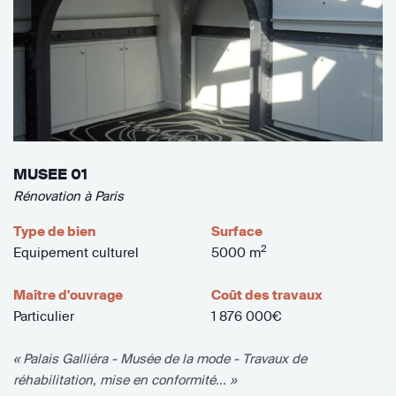
MUSEE 01
Rénovation à Paris
Type de bien
Surface
2
Equipement culturel
5000 m
Maître d'ouvrage
Coût des travaux
Particulier
1 876 000€
« Palais Galliéra - Musée de la mode - Travaux de
réhabilitation, mise en conformité... »