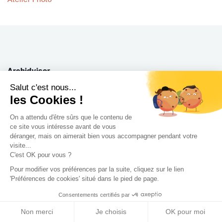
Archidvisor
Salut c'est nous...
À propos
les Cookies !
Notre blog
On a attendu d'être sûrs que le contenu de
Presse
ce site vous intéresse avant de vous
Nos partenaires
déranger, mais on aimerait bien vous accompagner pendant votre
visite...
Nous contacter
C'est OK pour vous ?
CGV / CGU
Pour modifier vos préférences par la suite, cliquez sur le lien
Politique de confidentialité
'Préférences de cookies' situé dans le pied de page.
Gestion des cookies
Consentements certifiés par
Non merci
Je choisis
OK pour moi