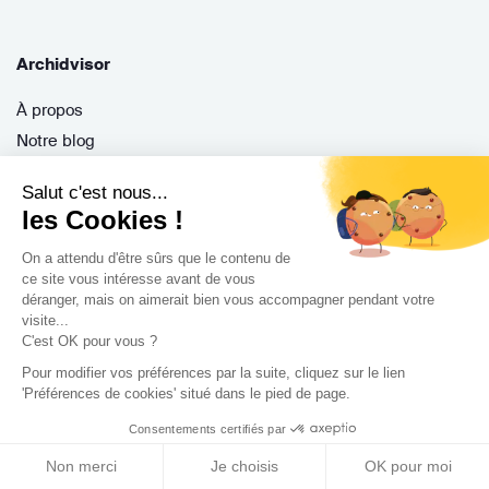
Archidvisor
À propos
Notre blog
Presse
Salut c'est nous...
Nos partenaires
les Cookies !
Nous contacter
On a attendu d'être sûrs que le contenu de
CGV / CGU
ce site vous intéresse avant de vous
Politique de confidentialité
déranger, mais on aimerait bien vous accompagner pendant votre
visite...
Gestion des cookies
C'est OK pour vous ?
Pour modifier vos préférences par la suite, cliquez sur le lien
'Préférences de cookies' situé dans le pied de page.
Porteurs de projet
Consentements certifiés par
Comment ça marche ?
Non merci
Je choisis
OK pour moi
Questions fréquentes