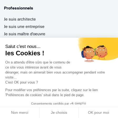
Professionnels
Je suis architecte
Je suis une entreprise
Je suis maître d'oeuvre
Je suis un architecte d'intérieur
Salut c'est nous...
Je suis décorateur
les Cookies !
Je suis un paysagiste
On a attendu d'être sûrs que le contenu de
Je suis contractant général
ce site vous intéresse avant de vous
Inscription pro
déranger, mais on aimerait bien vous accompagner pendant votre
visite...
Parrainer ses entreprises
C'est OK pour vous ?
Gérer ses appels d'offres
Pour modifier vos préférences par la suite, cliquez sur le lien
Encaisser ses factures
'Préférences de cookies' situé dans le pied de page.
Questions Fréquentes
Consentements certifiés par
Non merci
Je choisis
OK pour moi