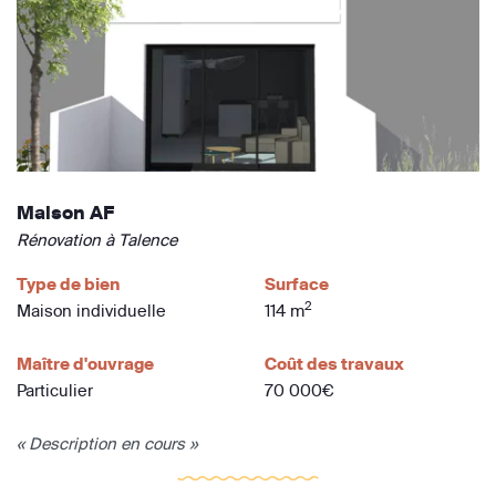
Maison AF
Rénovation à Talence
Type de bien
Surface
2
Maison individuelle
114 m
Maître d'ouvrage
Coût des travaux
Particulier
70 000€
« Description en cours »