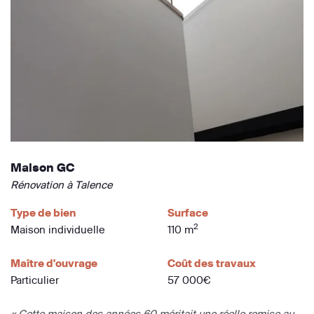
Maison GC
Rénovation à Talence
Type de bien
Surface
2
Maison individuelle
110 m
Maître d'ouvrage
Coût des travaux
Particulier
57 000€
« Cette maison des années 60 méritait une réelle remise au