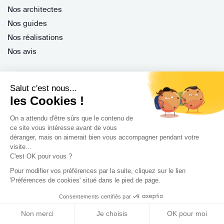
Nos architectes
Nos guides
Nos réalisations
Nos avis
Salut c'est nous...
les Cookies !
Professionnels
On a attendu d'être sûrs que le contenu de
ce site vous intéresse avant de vous
Je suis architecte
déranger, mais on aimerait bien vous accompagner pendant votre
visite...
Je suis une entreprise
C'est OK pour vous ?
Je suis maître d'oeuvre
Pour modifier vos préférences par la suite, cliquez sur le lien
Je suis un architecte d'intérieur
'Préférences de cookies' situé dans le pied de page.
Je suis décorateur
Consentements certifiés par
Je suis un paysagiste
Non merci
Je choisis
OK pour moi
Je suis contractant général