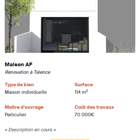
Maison AF
Rénovation à Talence
Type de bien
Surface
2
Maison individuelle
114 m
Maître d'ouvrage
Coût des travaux
Particulier
70 000€
« Description en cours »