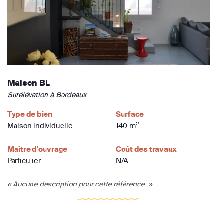
Maison BL
Surélévation à Bordeaux
Type de bien
Surface
2
Maison individuelle
140 m
Maître d'ouvrage
Coût des travaux
Particulier
N/A
« Aucune description pour cette référence. »