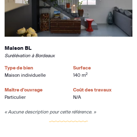
Maison BL
Surélévation à Bordeaux
Type de bien
Surface
2
Maison individuelle
140 m
Maître d'ouvrage
Coût des travaux
Particulier
N/A
« Aucune description pour cette référence. »