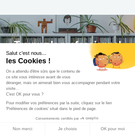
Trouvez le professionnel
Salut c'est nous...
le plus adapté à votre
les Cookies !
projet !
On a attendu d'être sûrs que le contenu de
ce site vous intéresse avant de vous
déranger, mais on aimerait bien vous accompagner pendant votre
visite...
C'est OK pour vous ?
Trouver mon Concepteur
Pour modifier vos préférences par la suite, cliquez sur le lien
'Préférences de cookies' situé dans le pied de page.
Consentements certifiés par
Non merci
Je choisis
OK pour moi