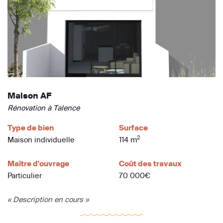
Maison AF
Rénovation à Talence
Type de bien
Surface
2
Maison individuelle
114 m
Maître d'ouvrage
Coût des travaux
Particulier
70 000€
« Description en cours »