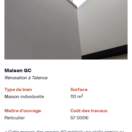
Maison GC
Rénovation à Talence
Type de bien
Surface
2
Maison individuelle
110 m
Maître d'ouvrage
Coût des travaux
Particulier
57 000€
« Cette maison des années 60 méritait une réelle remise au