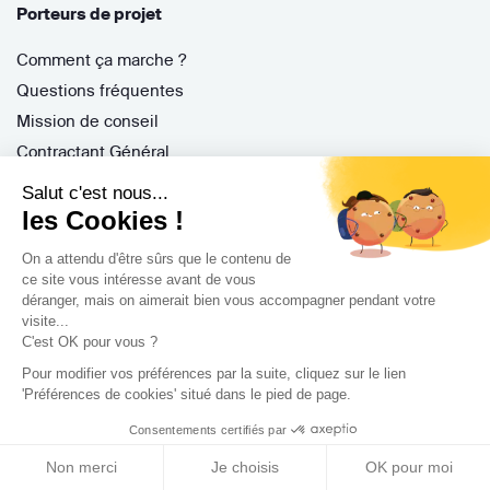
Porteurs de projet
Comment ça marche ?
Questions fréquentes
Mission de conseil
Contractant Général
S'inscrire
Salut c'est nous...
Nos architectes
les Cookies !
Nos guides
On a attendu d'être sûrs que le contenu de
Nos réalisations
ce site vous intéresse avant de vous
déranger, mais on aimerait bien vous accompagner pendant votre
Nos avis
visite...
C'est OK pour vous ?
Pour modifier vos préférences par la suite, cliquez sur le lien
'Préférences de cookies' situé dans le pied de page.
Consentements certifiés par
Professionnels
Non merci
Je choisis
OK pour moi