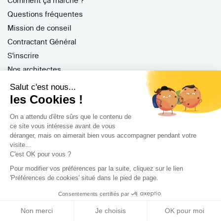
Comment ça marche ?
Questions fréquentes
Mission de conseil
Contractant Général
S'inscrire
Nos architectes
Nos guides
Salut c'est nous...
Nos réalisations
les Cookies !
Nos avis
On a attendu d'être sûrs que le contenu de
ce site vous intéresse avant de vous
déranger, mais on aimerait bien vous accompagner pendant votre
visite...
C'est OK pour vous ?
Pour modifier vos préférences par la suite, cliquez sur le lien
Professionnels
'Préférences de cookies' situé dans le pied de page.
Consentements certifiés par
Je suis architecte
Je suis une entreprise
Non merci
Je choisis
OK pour moi