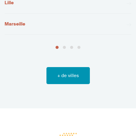
Lille
Marseille
+ de villes