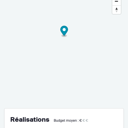
Réalisations
Budget moyen :
€
€€