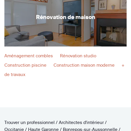
Rénovation de maison
Aménagement combles
Rénovation studio
Construction piscine
Construction maison moderne
+
de travaux
Trouver un professionnel
/
Architectes d'intérieur
/
Occitanie
/
Haute Garonne
/
Bonrepos-sur-Aussonnelle
/