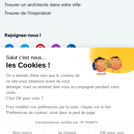
Trouver un architecte dans votre ville
Trouver de l'inspiration
Rejoignez-nous !
Salut c'est nous...
les Cookies !
On a attendu d'être sûrs que le contenu de
ce site vous intéresse avant de vous
déranger, mais on aimerait bien vous accompagner pendant votre
Archidvisor
visite...
13 Rue des Cordeliers, 33000 Bordeaux, France
C'est OK pour vous ?
Pour modifier vos préférences par la suite, cliquez sur le lien
Copyright 2021
'Préférences de cookies' situé dans le pied de page.
Consentements certifiés par
Non merci
Je choisis
OK pour moi