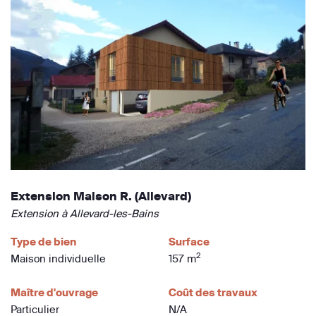
Extension Maison R. (Allevard)
Extension à Allevard-les-Bains
Type de bien
Surface
2
Maison individuelle
157 m
Maître d'ouvrage
Coût des travaux
Particulier
N/A