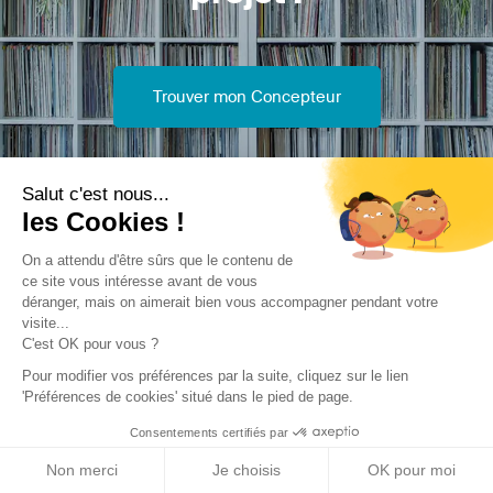
Trouver mon Concepteur
Salut c'est nous...
les Cookies !
On a attendu d'être sûrs que le contenu de
Trouver une réalisation
/
Rénovation
/
Equipement éducatif
ce site vous intéresse avant de vous
/
Réhabilitation Collège Joseph Bedier (Le Grand Serre)
déranger, mais on aimerait bien vous accompagner pendant votre
visite...
C'est OK pour vous ?
Pour modifier vos préférences par la suite, cliquez sur le lien
'Préférences de cookies' situé dans le pied de page.
Consentements certifiés par
Archidvisor
Non merci
Je choisis
OK pour moi