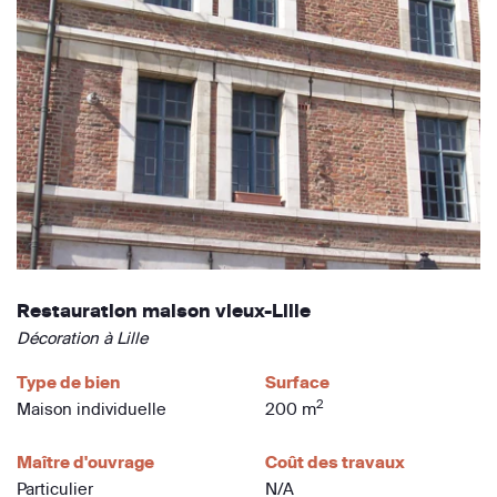
Restauration maison vieux-Lille
Décoration à Lille
Type de bien
Surface
2
Maison individuelle
200 m
Maître d'ouvrage
Coût des travaux
Particulier
N/A