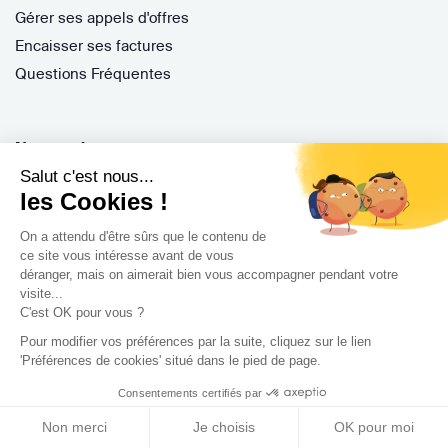
Gérer ses appels d'offres
Encaisser ses factures
Questions Fréquentes
Nos services
Salut c'est nous...
Archidvisor Plus
les Cookies !
Trouver un architecte selon votre type de travaux
On a attendu d'être sûrs que le contenu de
Trouver un architecte dans votre ville
ce site vous intéresse avant de vous
Trouver de l'inspiration
déranger, mais on aimerait bien vous accompagner pendant votre
visite...
C'est OK pour vous ?
Pour modifier vos préférences par la suite, cliquez sur le lien
Rejoignez-nous !
'Préférences de cookies' situé dans le pied de page.
Consentements certifiés par
Non merci
Je choisis
OK pour moi