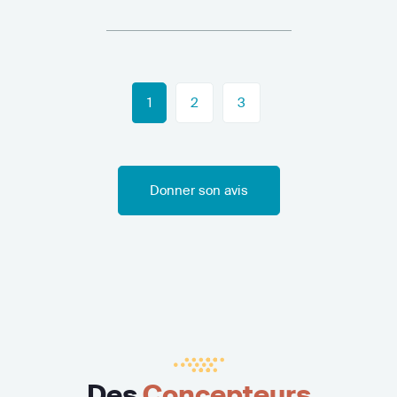
1
2
3
Donner son avis
Des
Concepteurs