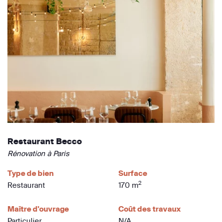
Restaurant Becco
Rénovation à Paris
Type de bien
Surface
2
Restaurant
170 m
Maître d'ouvrage
Coût des travaux
Particulier
N/A