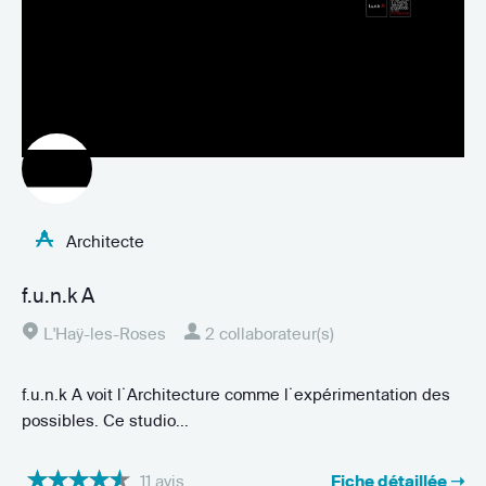
Architecte
f.u.n.k A
L'Haÿ-les-Roses
2 collaborateur(s)
f.u.n.k A voit l˙Architecture comme l˙expérimentation des
possibles. Ce studio...
11 avis
Fiche détaillée ➝