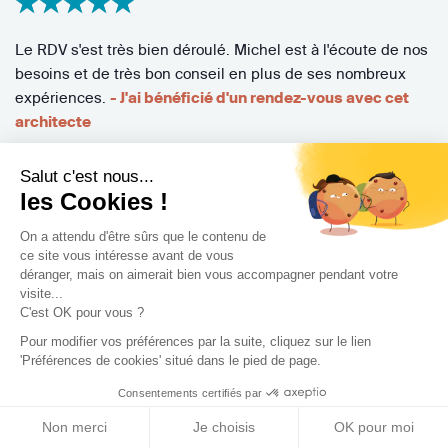
Le RDV s'est très bien déroulé. Michel est à l'écoute de nos
besoins et de très bon conseil en plus de ses nombreux
expériences.
- J'ai bénéficié d'un rendez-vous avec cet
architecte
Type de travaux
Type de bien
Salut c'est nous...
les Cookies !
Construction neuve
Maison individuelle
On a attendu d'être sûrs que le contenu de
Budget
ce site vous intéresse avant de vous
100 000 € - 330 000 €
déranger, mais on aimerait bien vous accompagner pendant votre
visite...
C'est OK pour vous ?
Pour modifier vos préférences par la suite, cliquez sur le lien
'Préférences de cookies' situé dans le pied de page.
/5
Consentements certifiés par
5,0
Par
Arnaud P.
Non merci
Je choisis
OK pour moi
13 septembre 2021