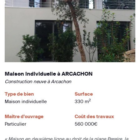
Maison individuelle à ARCACHON
Construction neuve à Arcachon
Type de bien
Surface
2
Maison individuelle
330 m
Maître d'ouvrage
Coût des travaux
Particulier
560 000€
« Maison en deuxième ligne au droit de la plage Pereire. la