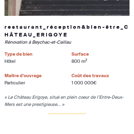
r e s t a u r a n t _ r é c e p t i o n & b i e n - ê t r e _ C
H Â T E A U _ E R I G O Y E
Rénovation à Beychac-et-Caillau
Type de bien
Surface
2
Hôtel
800 m
Maître d'ouvrage
Coût des travaux
Particulier
1 000 000€
« Le Château Erigoye, situé en plein coeur de l’Entre-Deux-
Mers est une prestigieuse... »