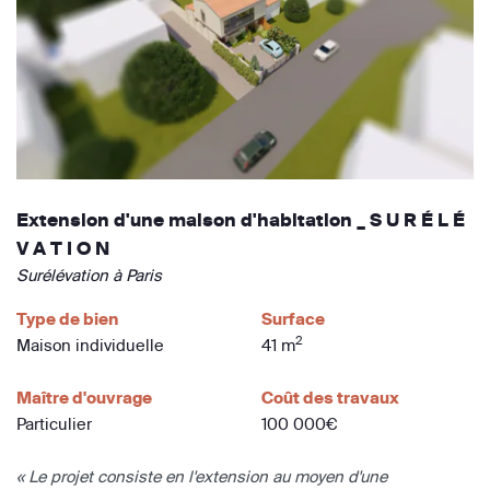
Extension d'une maison d'habitation _ S U R É L É
V A T I O N
Surélévation à Paris
Type de bien
Surface
2
Maison individuelle
41 m
Maître d'ouvrage
Coût des travaux
Particulier
100 000€
« Le projet consiste en l'extension au moyen d'une