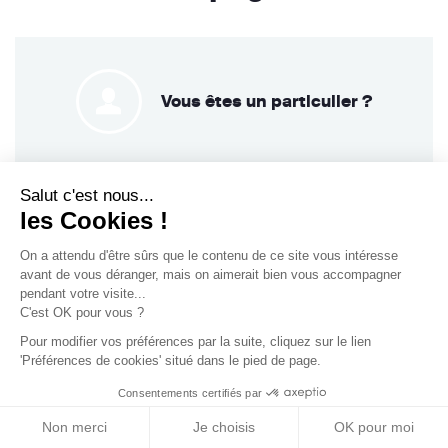
Vous êtes un particulier ?
Salut c'est nous...
les Cookies !
On a attendu d'être sûrs que le contenu de
Vous êtes un professionnel ?
ce site vous intéresse avant de vous
déranger, mais on aimerait bien vous accompagner pendant votre
visite...
C'est OK pour vous ?
Pour modifier vos préférences par la suite, cliquez sur le lien
Vous avez un projet ? Nos
'Préférences de cookies' situé dans le pied de page.
architectes et entreprises vous
Consentements certifiés par
accompagnent de A à Z !
Non merci
Je choisis
OK pour moi