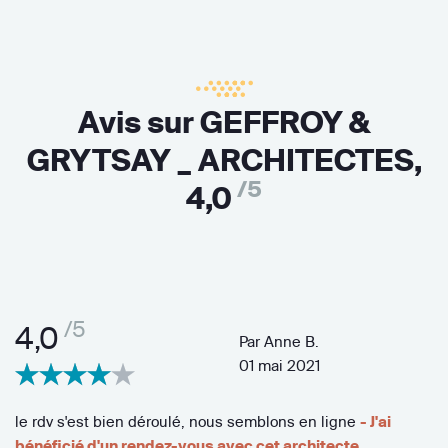
Avis sur GEFFROY &
GRYTSAY _ ARCHITECTES,
/5
4,0
/5
4,0
Par
Anne B.
01 mai 2021
le rdv s'est bien déroulé, nous semblons en ligne
- J'ai
bénéficié d'un rendez-vous avec cet architecte