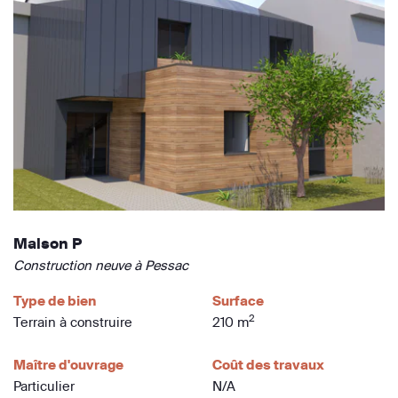
Maison P
Construction neuve à Pessac
Type de bien
Surface
2
Terrain à construire
210 m
Maître d'ouvrage
Coût des travaux
Particulier
N/A