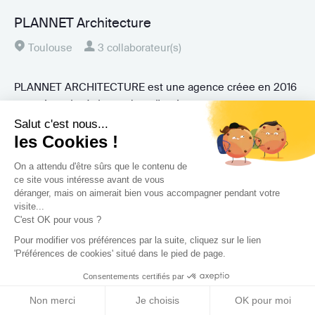
PLANNET Architecture
Toulouse
3 collaborateur(s)
PLANNET ARCHITECTURE est une agence créee en 2016
pour répondre à des projets d'aménagement,...
Salut c'est nous...
les Cookies !
1 avis
Fiche détaillée ➝
On a attendu d'être sûrs que le contenu de
ce site vous intéresse avant de vous
déranger, mais on aimerait bien vous accompagner pendant votre
visite...
C'est OK pour vous ?
Pour modifier vos préférences par la suite, cliquez sur le lien
'Préférences de cookies' situé dans le pied de page.
Consentements certifiés par
Non merci
Je choisis
OK pour moi