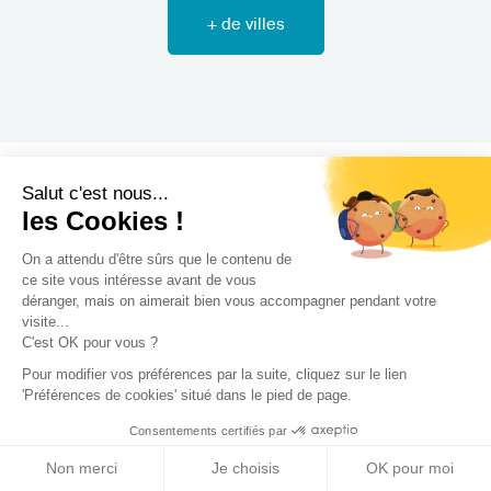
+ de villes
Salut c'est nous...
les Cookies !
On a attendu d'être sûrs que le contenu de
Les différents types de
ce site vous intéresse avant de vous
déranger, mais on aimerait bien vous accompagner pendant votre
projet que nous
visite...
C'est OK pour vous ?
accompagnons
Pour modifier vos préférences par la suite, cliquez sur le lien
'Préférences de cookies' situé dans le pied de page.
Consentements certifiés par
Non merci
Je choisis
OK pour moi
Vous êtes un particulier ?