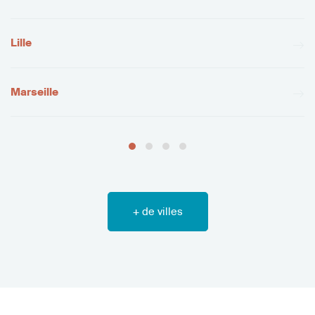
Lille
Marseille
+ de villes