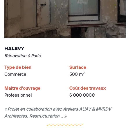
HALEVY
Rénovation à Paris
Type de bien
Surface
2
Commerce
500 m
Maître d'ouvrage
Coût des travaux
Professionnel
6 000 000€
« Projet en collaboration avec Ateliers AUAV & MVRDV
Architectes. Restructuration... »