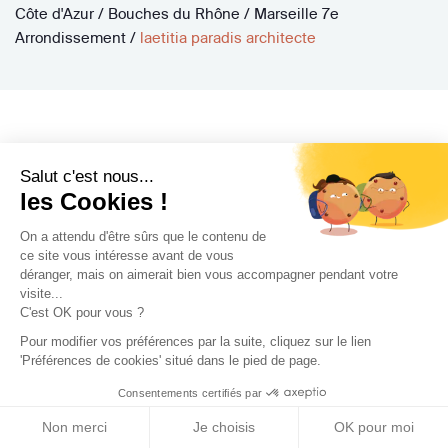
Côte d'Azur
/
Bouches du Rhône
/
Marseille 7e
Arrondissement
/
laetitia paradis architecte
Salut c'est nous...
les Cookies !
Pourquoi faire confiance à
On a attendu d'être sûrs que le contenu de
Archidvisor pour votre projet
ce site vous intéresse avant de vous
déranger, mais on aimerait bien vous accompagner pendant votre
?
visite...
C'est OK pour vous ?
Pour modifier vos préférences par la suite, cliquez sur le lien
Nos engagements
'Préférences de cookies' situé dans le pied de page.
Consentements certifiés par
Non merci
Je choisis
OK pour moi