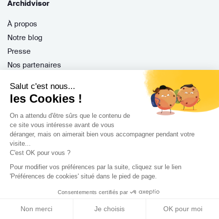
Archidvisor
À propos
Notre blog
Presse
Nos partenaires
Nous contacter
Salut c'est nous...
CGV / CGU
les Cookies !
Politique de confidentialité
On a attendu d'être sûrs que le contenu de
Gestion des cookies
ce site vous intéresse avant de vous
déranger, mais on aimerait bien vous accompagner pendant votre
visite...
C'est OK pour vous ?
Porteurs de projet
Pour modifier vos préférences par la suite, cliquez sur le lien
Comment ça marche ?
'Préférences de cookies' situé dans le pied de page.
Questions fréquentes
Consentements certifiés par
Mission de conseil
Non merci
Je choisis
OK pour moi
Contractant Général