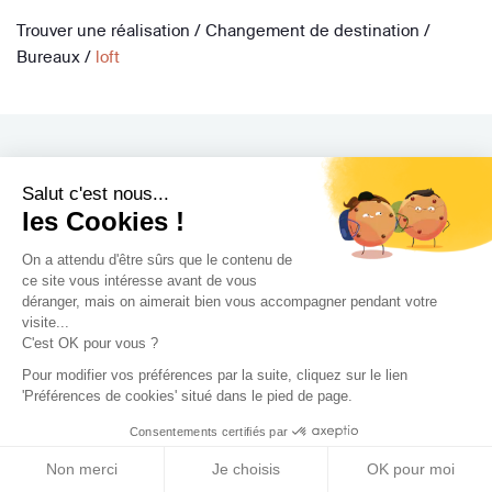
Trouver une réalisation
/
Changement de destination
/
Bureaux
/
loft
Salut c'est nous...
Archidvisor
les Cookies !
À propos
On a attendu d'être sûrs que le contenu de
ce site vous intéresse avant de vous
Notre blog
déranger, mais on aimerait bien vous accompagner pendant votre
Presse
visite...
C'est OK pour vous ?
Nos partenaires
Pour modifier vos préférences par la suite, cliquez sur le lien
Nous contacter
'Préférences de cookies' situé dans le pied de page.
CGV / CGU
Consentements certifiés par
Politique de confidentialité
Non merci
Je choisis
OK pour moi
Gestion des cookies