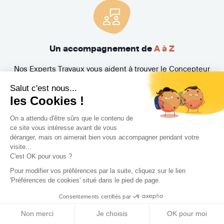
Un accompagnement de
A à Z
Nos Experts Travaux vous aident à trouver le Concepteur
(architecte, architecte d'intérieur, décorateur, maître
Salut c'est nous...
d'œuvre, paysagiste) idéal et suivent l'évolution de votre
les Cookies !
projet. Bénéficiez également de la Protection Juridique
Travaux MMA offerte et de nombreuses garanties
On a attendu d'être sûrs que le contenu de
ce site vous intéresse avant de vous
exclusives.
déranger, mais on aimerait bien vous accompagner pendant votre
visite...
C'est OK pour vous ?
Pour modifier vos préférences par la suite, cliquez sur le lien
'Préférences de cookies' situé dans le pied de page.
Consentements certifiés par
Non merci
Je choisis
OK pour moi
3 rendez-vous
gratuits